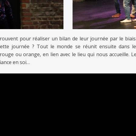
etrouvent pour réaliser un bilan de leur journée par le biai
 cette journée ? Tout le monde se réunit ensuite dans l
rouge ou orange, en lien avec le lieu qui nous accueille. L
nfiance en soi…