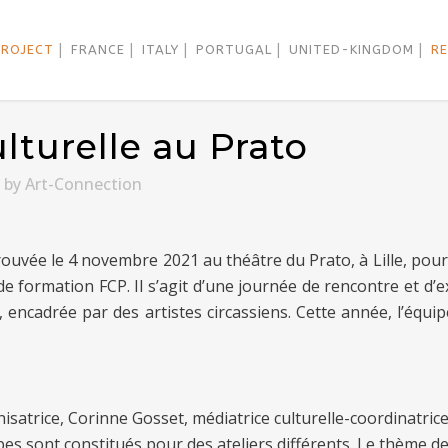
PROJECT
FRANCE
ITALY
PORTUGAL
UNITED-KINGDOM
R
lturelle au Prato
by
Art-Connection
rouvée le 4 novembre 2021 au théâtre du Prato, à Lille, pour
 de formation FCP. Il s’agit d’une journée de rencontre et d’
, encadrée par des artistes circassiens. Cette année, l’équip
isatrice, Corinne Gosset, médiatrice culturelle-coordinatrice 
s sont constitués pour des ateliers différents. Le thème de 